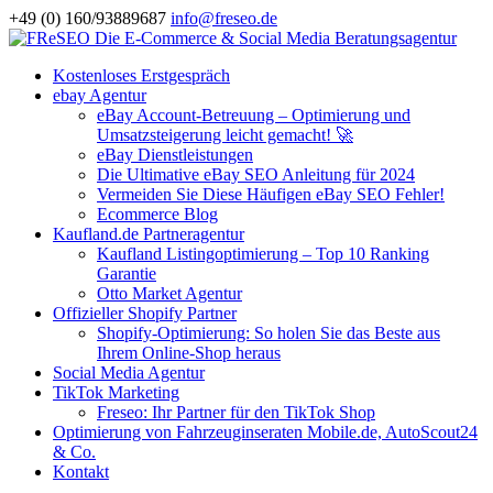
+49 (0) 160/93889687
info@freseo.de
Kostenloses Erstgespräch
ebay Agentur
eBay Account-Betreuung – Optimierung und
Umsatzsteigerung leicht gemacht! 🚀
eBay Dienstleistungen
Die Ultimative eBay SEO Anleitung für 2024
Vermeiden Sie Diese Häufigen eBay SEO Fehler!
Ecommerce Blog
Kaufland.de Partneragentur
Kaufland Listingoptimierung – Top 10 Ranking
Garantie
Otto Market Agentur
Offizieller Shopify Partner
Shopify-Optimierung: So holen Sie das Beste aus
Ihrem Online-Shop heraus
Social Media Agentur
TikTok Marketing
Freseo: Ihr Partner für den TikTok Shop
Optimierung von Fahrzeuginseraten Mobile.de, AutoScout24
& Co.
Kontakt