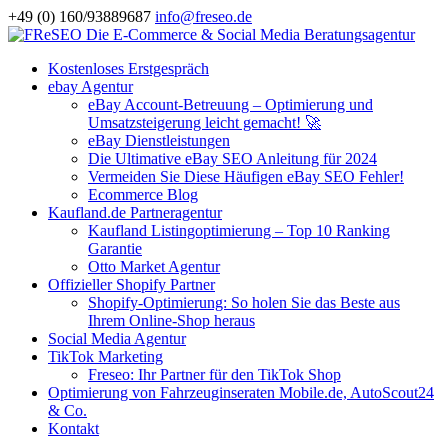
+49 (0) 160/93889687
info@freseo.de
Kostenloses Erstgespräch
ebay Agentur
eBay Account-Betreuung – Optimierung und
Umsatzsteigerung leicht gemacht! 🚀
eBay Dienstleistungen
Die Ultimative eBay SEO Anleitung für 2024
Vermeiden Sie Diese Häufigen eBay SEO Fehler!
Ecommerce Blog
Kaufland.de Partneragentur
Kaufland Listingoptimierung – Top 10 Ranking
Garantie
Otto Market Agentur
Offizieller Shopify Partner
Shopify-Optimierung: So holen Sie das Beste aus
Ihrem Online-Shop heraus
Social Media Agentur
TikTok Marketing
Freseo: Ihr Partner für den TikTok Shop
Optimierung von Fahrzeuginseraten Mobile.de, AutoScout24
& Co.
Kontakt