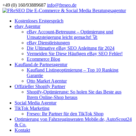
+49 (0) 160/93889687
info@freseo.de
Kostenloses Erstgespräch
ebay Agentur
eBay Account-Betreuung – Optimierung und
Umsatzsteigerung leicht gemacht! 🚀
eBay Dienstleistungen
Die Ultimative eBay SEO Anleitung für 2024
Vermeiden Sie Diese Häufigen eBay SEO Fehler!
Ecommerce Blog
Kaufland.de Partneragentur
Kaufland Listingoptimierung – Top 10 Ranking
Garantie
Otto Market Agentur
Offizieller Shopify Partner
Shopify-Optimierung: So holen Sie das Beste aus
Ihrem Online-Shop heraus
Social Media Agentur
TikTok Marketing
Freseo: Ihr Partner für den TikTok Shop
Optimierung von Fahrzeuginseraten Mobile.de, AutoScout24
& Co.
Kontakt